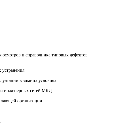
 осмотров и справочника типовых дефектов
х устранения
плуатации в зимних условиях
 и инженерных сетей МКД
авляющей организации
ра